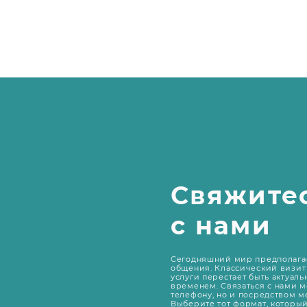
Свяжите
с нами
Сегодняшний мир предполага
общения. Классический визит 
услуги перестает быть актуаль
временем. Связаться с нами м
телефону, но и посредством 
Выберите тот формат, которы