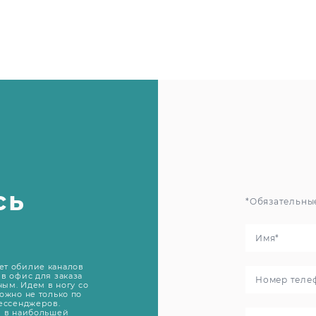
сь
*Обязательны
ет обилие каналов
в офис для заказа
ным. Идем в ногу со
ожно не только по
мессенджеров.
й в наибольшей