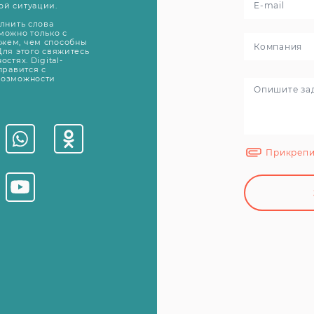
ой ситуации.
олнить слова
можно только с
жем, чем способны
Для этого свяжитесь
стях. Digital-
правится с
возможности
Прикрепи