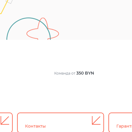
350
BYN
Команда
от
Контакты
Гаран