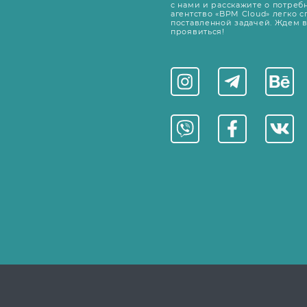
с нами и расскажите о потребно
агентство «BPM Cloud» легко с
поставленной задачей. Ждем 
проявиться!