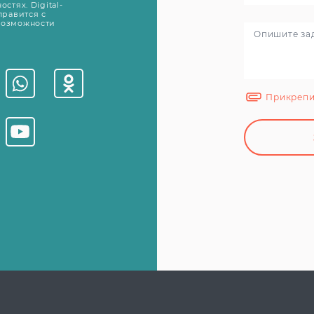
стях. Digital-
правится с
возможности
Прикрепи