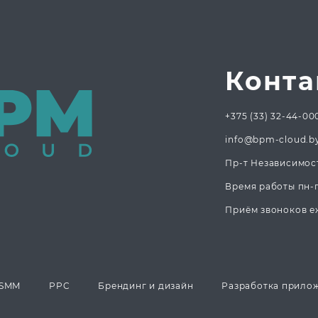
Конта
+375 (33) 32-44-00
info@bpm-cloud.b
Пр-т Независимост
Время работы пн-пт
Приём звоноков еж
SMM
PPC
Брендинг и дизайн
Разработка прило