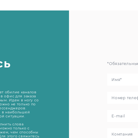
сь
*Обязательны
ет обилие каналов
в офис для заказа
ным. Идем в ногу со
ожно не только по
мессенджеров.
й в наибольшей
ой ситуации.
олнить слова
можно только с
жем, чем способны
Для этого свяжитесь