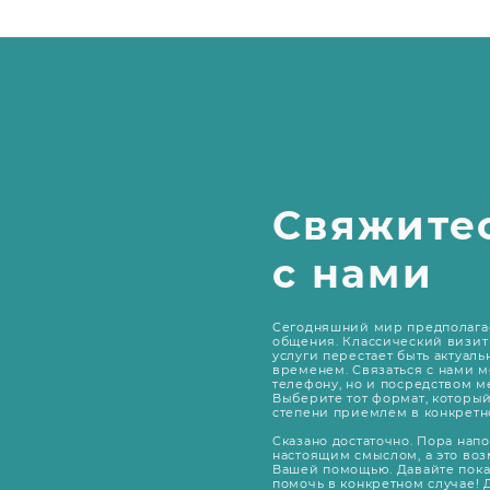
Свяжите
с нами
Сегодняшний мир предполага
общения. Классический визит 
услуги перестает быть актуаль
временем. Связаться с нами м
телефону, но и посредством 
Выберите тот формат, которы
степени приемлем в конкретн
Сказано достаточно. Пора нап
настоящим смыслом, а это воз
Вашей помощью. Давайте пока
помочь в конкретном случае! 