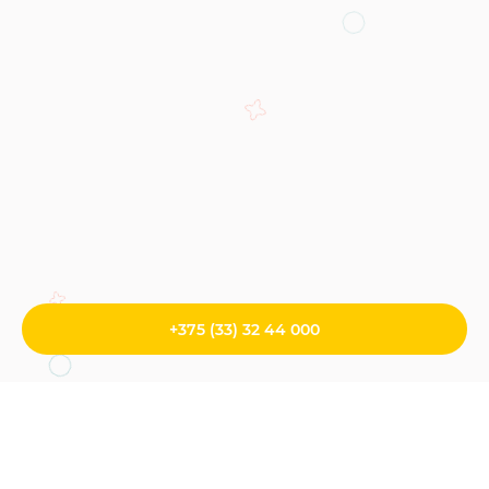
+375 (33) 32 44 000
Главная
/
Прочие услуги
/
Копирайтинг
/
Написание текстов «О
компании»