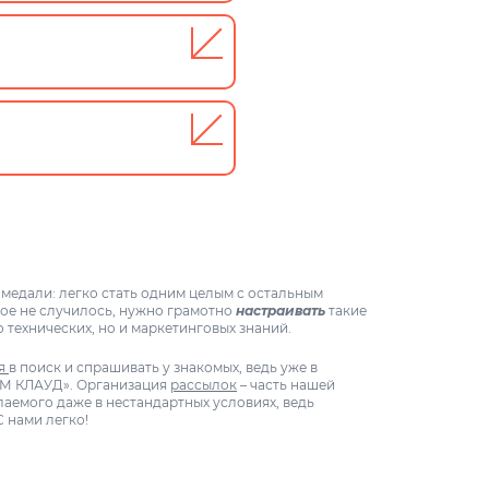
 медали: легко стать одним целым с остальным
ое не случилось, нужно грамотно
настраивать
такие
о технических, но и маркетинговых знаний.
ся
в поиск и спрашивать у знакомых, ведь уже в
ПМ КЛАУД». Организация
рассылок
– часть нашей
аемого даже в нестандартных условиях, ведь
 нами легко!