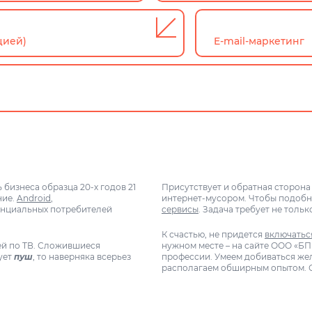
цией)
E-mail-маркетинг
бизнеса образца 20-х годов 21
Присутствует и обратная сторона
ние.
Android
,
интернет-мусором. Чтобы подобн
тенциальных потребителей
сервисы
. Задача требует не тольк
К счастью, не придется
включать
тей по ТВ. Сложившиеся
нужном месте – на сайте ООО «Б
зует
пуш
, то наверняка всерьез
профессии. Умеем добиваться жел
располагаем обширным опытом. С