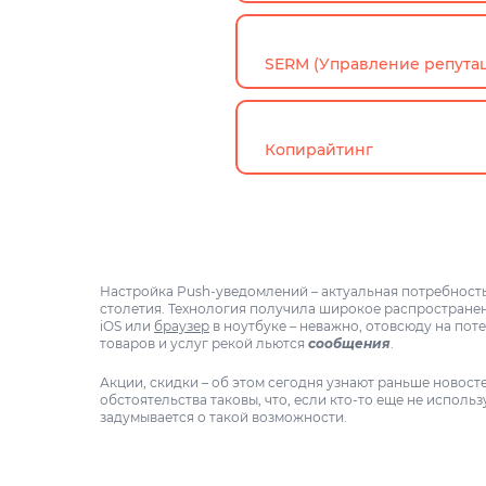
SERM (Управление репута
Копирайтинг
Настройка Push-уведомлений – актуальная потребность 
столетия. Технология получила широкое распростране
iOS или
браузер
в ноутбуке – неважно, отовсюду на по
товаров и услуг рекой льются
сообщения
.
Акции, скидки – об этом сегодня узнают раньше новос
обстоятельства таковы, что, если кто-то еще не исполь
задумывается о такой возможности.