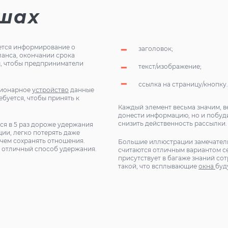
ушах
ется информирование о
заголовок;
ланса, окончании срока
ны, чтобы предприниматели
текст/изображение;
ссылка на страницу/кнопку
ционарное
устройство
данные
ебуется, чтобы принять к
Каждый элемент весьма значим, в
донести информацию, но и побуди
снизить действенность рассылки.
тся в 5 раз дороже удержания
ии, легко потерять даже
 чем сохранять отношения.
Большие иллюстрации замечатель
– отличный способ удержания.
считаются отличным вариантом се
присутствует в багаже знаний с
такой, что всплывающие
окна
буд