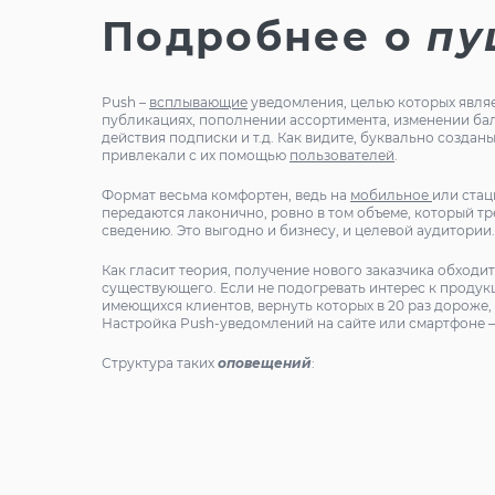
Подробнее о
п
Push –
всплывающие
уведомления, целью которых явля
публикациях, пополнении ассортимента, изменении ба
действия подписки и т.д. Как видите, буквально созда
привлекали с их помощью
пользователей
.
Формат весьма комфортен, ведь на
мобильное
или ста
передаются лаконично, ровно в том объеме, который тр
сведению. Это выгодно и бизнесу, и целевой аудитории.
Как гласит теория, получение нового заказчика обходи
существующего. Если не подогревать интерес к продукц
имеющихся клиентов, вернуть которых в 20 раз дороже,
Настройка Push-уведомлений на сайте или смартфоне 
Структура таких
оповещений
: