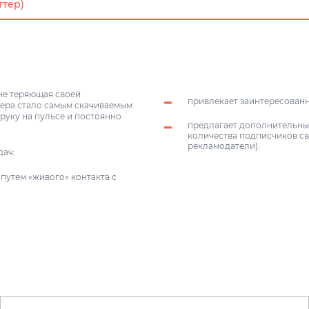
ттер)
 не теряющая своей
привлекает заинтересован
ера стало самым скачиваемым
руку на пульсе и постоянно
предлагает дополнительны
количества подписчиков св
рекламодатели).
дач:
путем «живого» контакта с