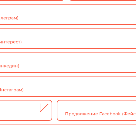
елеграм)
интерест)
инкедин)
Инстаграм)
Продвижение Facebook (Фейс